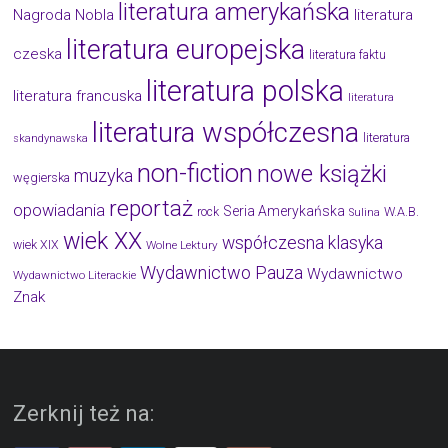
literatura amerykańska
Nagroda Nobla
literatura
literatura europejska
czeska
literatura faktu
literatura polska
literatura francuska
literatura
literatura współczesna
literatura
skandynawska
non-fiction
nowe książki
muzyka
węgierska
reportaż
opowiadania
Seria Amerykańska
W.A.B.
rock
Sulina
wiek XX
współczesna klasyka
wiek XIX
Wolne Lektury
Wydawnictwo Pauza
Wydawnictwo
Wydawnictwo Literackie
Znak
Zerknij też na: