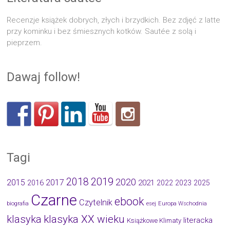
Recenzje książek dobrych, złych i brzydkich. Bez zdjęć z latte
przy kominku i bez śmiesznych kotków. Sautée z solą i
pieprzem.
Dawaj follow!
Tagi
2019
2018
2020
2015
2017
2021
2016
2022
2023
2025
Czarne
ebook
Czytelnik
biografia
esej
Europa Wschodnia
klasyka
klasyka XX wieku
literacka
Książkowe Klimaty