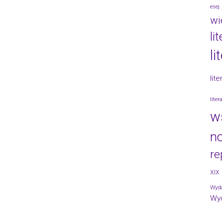
esej
wi
li
li
lit
lite
w
no
re
XIX
Wyda
Wy