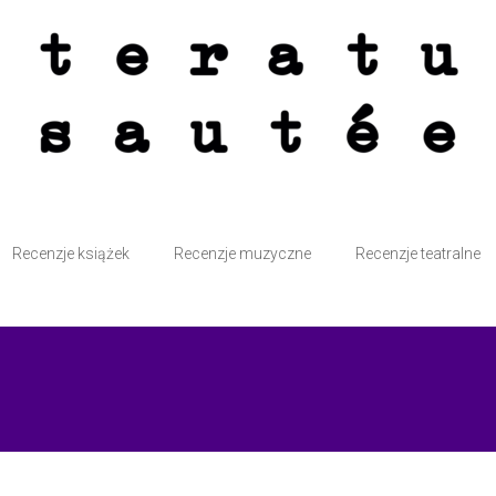
atte przy kominku i bez śmiesznych kotków. Sautée z solą i pieprzem.
Recenzje książek
Recenzje muzyczne
Recenzje teatralne