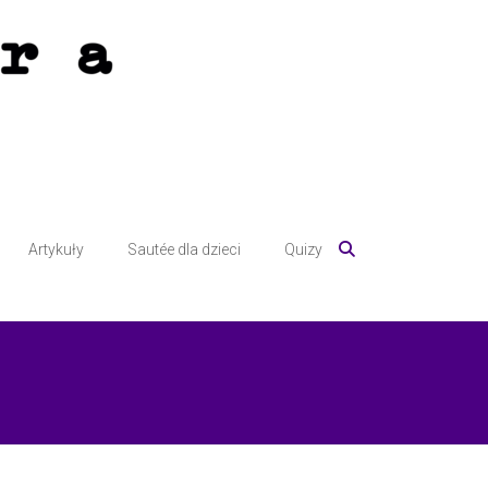
Artykuły
Sautée dla dzieci
Quizy