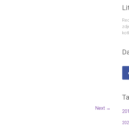
Li
Rec
zdj
kot
Da
Ta
Next →
20
202