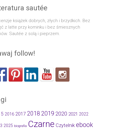
teratura sautée
enzje książek dobrych, złych i brzydkich. Bez
ęć z latte przy kominku i bez śmiesznych
ków. Sautée z solą i pieprzem.
waj follow!
gi
2019
2018
2020
15
2017
2021
2016
2022
Czarne
ebook
Czytelnik
3
2025
biografia