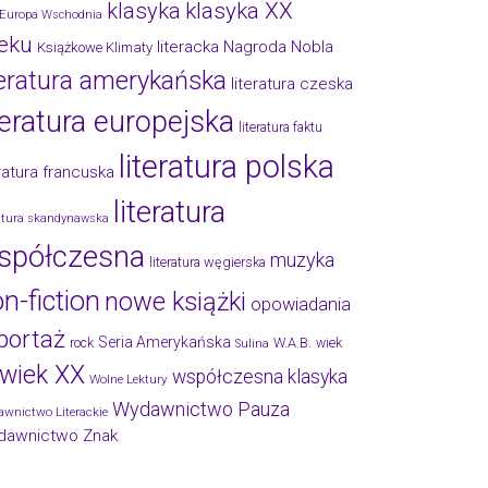
klasyka
klasyka XX
Europa Wschodnia
eku
literacka Nagroda Nobla
Książkowe Klimaty
teratura amerykańska
literatura czeska
teratura europejska
literatura faktu
literatura polska
eratura francuska
literatura
ratura skandynawska
spółczesna
muzyka
literatura węgierska
n-fiction
nowe książki
opowiadania
portaż
Seria Amerykańska
W.A.B.
rock
wiek
Sulina
wiek XX
współczesna klasyka
Wolne Lektury
Wydawnictwo Pauza
wnictwo Literackie
dawnictwo Znak