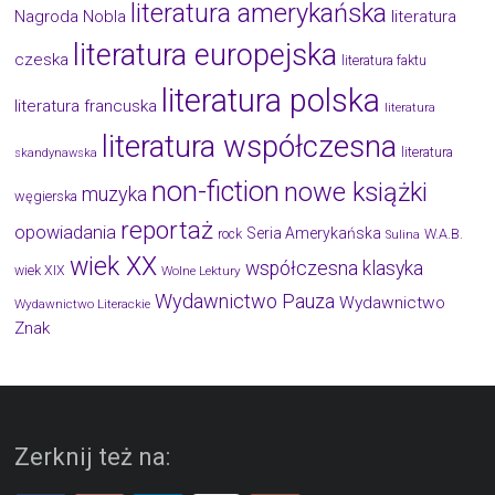
literatura amerykańska
Nagroda Nobla
literatura
literatura europejska
czeska
literatura faktu
literatura polska
literatura francuska
literatura
literatura współczesna
literatura
skandynawska
non-fiction
nowe książki
muzyka
węgierska
reportaż
opowiadania
Seria Amerykańska
W.A.B.
rock
Sulina
wiek XX
współczesna klasyka
wiek XIX
Wolne Lektury
Wydawnictwo Pauza
Wydawnictwo
Wydawnictwo Literackie
Znak
Zerknij też na: