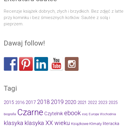
Recenzje książek dobrych, złych i brzydkich. Bez zdjęć z latte
przy kominku i bez śmiesznych kotków. Sautée z solą i
pieprzem.
Dawaj follow!
Tagi
2019
2018
2020
2015
2017
2021
2016
2022
2023
2025
Czarne
ebook
Czytelnik
biografia
esej
Europa Wschodnia
klasyka
klasyka XX wieku
literacka
Książkowe Klimaty