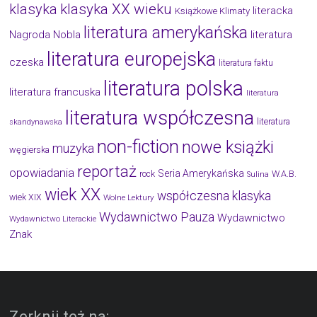
klasyka
klasyka XX wieku
literacka
Książkowe Klimaty
literatura amerykańska
Nagroda Nobla
literatura
literatura europejska
czeska
literatura faktu
literatura polska
literatura francuska
literatura
literatura współczesna
literatura
skandynawska
non-fiction
nowe książki
muzyka
węgierska
reportaż
opowiadania
Seria Amerykańska
W.A.B.
rock
Sulina
wiek XX
współczesna klasyka
wiek XIX
Wolne Lektury
Wydawnictwo Pauza
Wydawnictwo
Wydawnictwo Literackie
Znak
Zerknij też na: