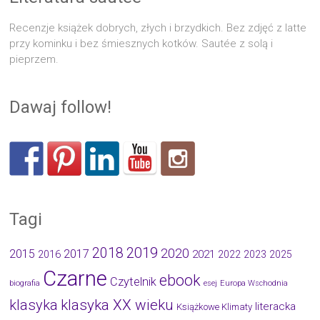
Recenzje książek dobrych, złych i brzydkich. Bez zdjęć z latte
przy kominku i bez śmiesznych kotków. Sautée z solą i
pieprzem.
Dawaj follow!
Tagi
2019
2018
2020
2015
2017
2021
2016
2022
2023
2025
Czarne
ebook
Czytelnik
biografia
esej
Europa Wschodnia
klasyka
klasyka XX wieku
literacka
Książkowe Klimaty