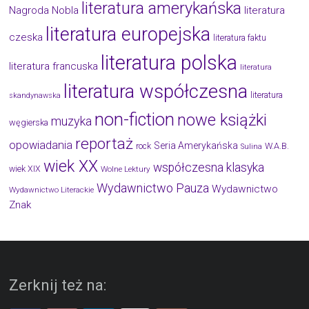
literatura amerykańska
Nagroda Nobla
literatura
literatura europejska
czeska
literatura faktu
literatura polska
literatura francuska
literatura
literatura współczesna
literatura
skandynawska
non-fiction
nowe książki
muzyka
węgierska
reportaż
opowiadania
Seria Amerykańska
W.A.B.
rock
Sulina
wiek XX
współczesna klasyka
wiek XIX
Wolne Lektury
Wydawnictwo Pauza
Wydawnictwo
Wydawnictwo Literackie
Znak
Zerknij też na: