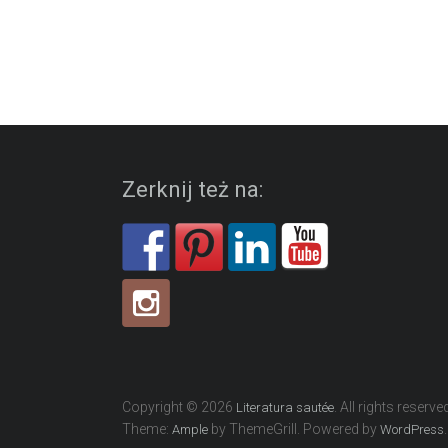
Zerknij też na:
Copyright © 2026
. All rights reserve
Literatura sautée
Theme:
by ThemeGrill. Powered by
.
Ample
WordPress