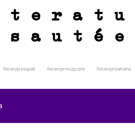
atte przy kominku i bez śmiesznych kotków. Sautée z solą i pieprzem.
Recenzje książek
Recenzje muzyczne
Recenzje teatralne
a