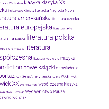
klasyka
klasyka XX
Europa Wschodnia
eku
literacka Nagroda Nobla
Książkowe Klimaty
teratura amerykańska
literatura czeska
teratura europejska
literatura faktu
literatura polska
eratura francuska
literatura
ratura skandynawska
spółczesna
muzyka
literatura węgierska
n-fiction
nowe książki
opowiadania
portaż
Seria Amerykańska
W.A.B.
rock
wiek
Sulina
wiek XX
współczesna klasyka
Wolne Lektury
Wydawnictwo Pauza
wnictwo Literackie
dawnictwo Znak