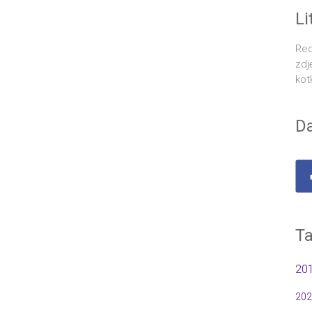
Li
Rec
zdj
kot
Da
Ta
20
202