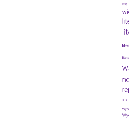
esej
wi
li
li
lit
lite
w
no
re
XIX
Wyda
Wy