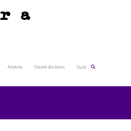
Artykuły
Sautée dla dzieci
Quizy