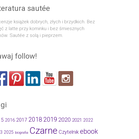
teratura sautée
enzje książek dobrych, złych i brzydkich. Bez
ęć z latte przy kominku i bez śmiesznych
ków. Sautée z solą i pieprzem.
waj follow!
gi
2019
2018
2020
15
2017
2021
2016
2022
Czarne
ebook
Czytelnik
3
2025
biografia