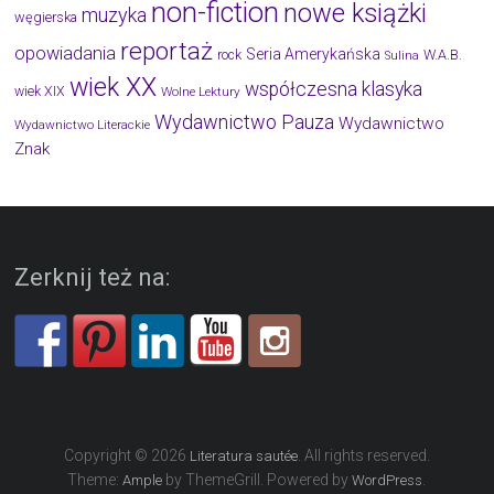
non-fiction
nowe książki
muzyka
węgierska
reportaż
opowiadania
Seria Amerykańska
W.A.B.
rock
Sulina
wiek XX
współczesna klasyka
wiek XIX
Wolne Lektury
Wydawnictwo Pauza
Wydawnictwo
Wydawnictwo Literackie
Znak
Zerknij też na:
Copyright © 2026
. All rights reserved.
Literatura sautée
Theme:
by ThemeGrill. Powered by
.
Ample
WordPress