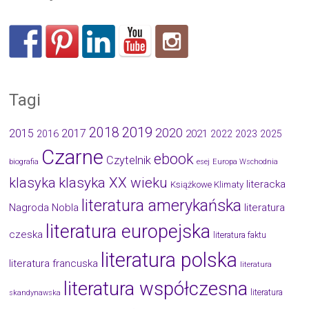
Tagi
2019
2018
2020
2015
2017
2021
2016
2022
2023
2025
Czarne
ebook
Czytelnik
biografia
esej
Europa Wschodnia
klasyka
klasyka XX wieku
literacka
Książkowe Klimaty
literatura amerykańska
Nagroda Nobla
literatura
literatura europejska
czeska
literatura faktu
literatura polska
literatura francuska
literatura
literatura współczesna
literatura
skandynawska