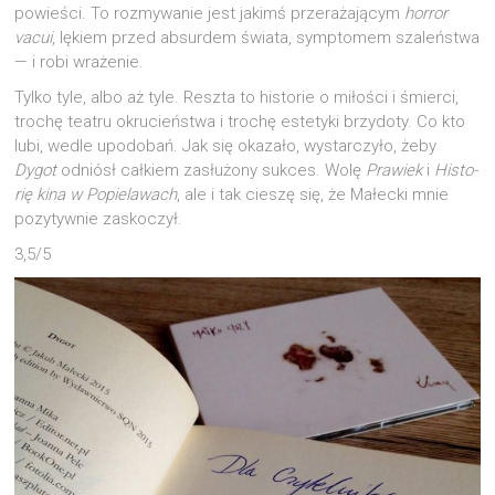
powie­ści. To roz­my­wa­nie jest jakimś prze­ra­ża­ją­cym
hor­ror
vacui
, lękiem przed absur­dem świa­ta, symp­to­mem sza­leń­stwa
— i robi wrażenie.
Tyl­ko tyle, albo aż tyle. Resz­ta to histo­rie o miło­ści i śmier­ci,
tro­chę teatru okru­cień­stwa i tro­chę este­ty­ki brzy­do­ty. Co kto
lubi, wedle upodo­bań. Jak się oka­za­ło, wystar­czy­ło, żeby
Dygot
odniósł cał­kiem zasłu­żo­ny suk­ces. Wolę
Pra­wiek
i
Histo­
rię kina w Popie­la­wach
, ale i tak cie­szę się, że Małec­ki mnie
pozy­tyw­nie zaskoczył.
3,5/5