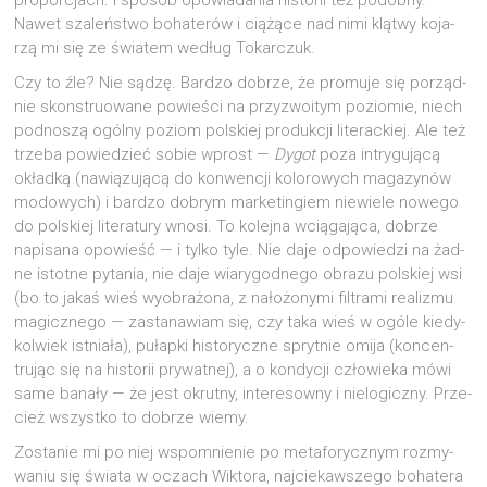
pro­por­cjach. I spo­sób opo­wia­da­nia histo­rii też podob­ny.
Nawet sza­leń­stwo boha­te­rów i cią­żą­ce nad nimi klą­twy koja­
rzą mi się ze świa­tem według Tokarczuk.
Czy to źle? Nie sądzę. Bar­dzo dobrze, że pro­mu­je się porząd­
nie skon­stru­owa­ne powie­ści na przy­zwo­itym pozio­mie, niech
pod­no­szą ogól­ny poziom pol­skiej pro­duk­cji lite­rac­kiej. Ale też
trze­ba powie­dzieć sobie wprost —
Dygot
poza intry­gu­ją­cą
okład­ką (nawią­zu­ją­cą do kon­wen­cji kolo­ro­wych maga­zy­nów
modo­wych) i bar­dzo dobrym mar­ke­tin­giem nie­wie­le nowe­go
do pol­skiej lite­ra­tu­ry wno­si. To kolej­na wcią­ga­ją­ca, dobrze
napi­sa­na opo­wieść — i tyl­ko tyle. Nie daje odpo­wie­dzi na żad­
ne istot­ne pyta­nia, nie daje wia­ry­god­ne­go obra­zu pol­skiej wsi
(bo to jakaś wieś wyobra­żo­na, z nało­żo­ny­mi fil­tra­mi reali­zmu
magicz­ne­go — zasta­na­wiam się, czy taka wieś w ogó­le kie­dy­
kol­wiek ist­nia­ła), pułap­ki histo­rycz­ne spryt­nie omi­ja (kon­cen­
tru­jąc się na histo­rii pry­wat­nej), a o kon­dy­cji czło­wie­ka mówi
same bana­ły — że jest okrut­ny, inte­re­sow­ny i nie­lo­gicz­ny. Prze­
cież wszyst­ko to dobrze wiemy.
Zosta­nie mi po niej wspo­mnie­nie po meta­fo­rycz­nym roz­my­
wa­niu się świa­ta w oczach Wik­to­ra, naj­cie­kaw­sze­go boha­te­ra