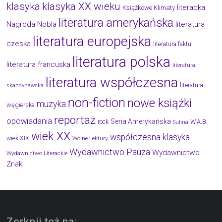
klasyka
klasyka XX wieku
literacka
Książkowe Klimaty
literatura amerykańska
Nagroda Nobla
literatura
literatura europejska
czeska
literatura faktu
literatura polska
literatura francuska
literatura
literatura współczesna
literatura
skandynawska
non-fiction
nowe książki
muzyka
węgierska
reportaż
opowiadania
Seria Amerykańska
W.A.B.
rock
Sulina
wiek XX
współczesna klasyka
wiek XIX
Wolne Lektury
Wydawnictwo Pauza
Wydawnictwo
Wydawnictwo Literackie
Znak
Zerknij też na: