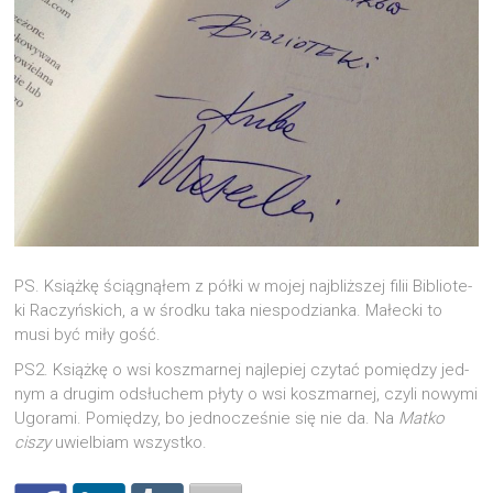
PS. Książ­kę ścią­gną­łem z pół­ki w mojej naj­bliż­szej filii Biblio­te­
ki Raczyń­skich, a w środ­ku taka nie­spo­dzian­ka. Małec­ki to
musi być miły gość.
PS2. Książ­kę o wsi kosz­mar­nej naj­le­piej czy­tać pomię­dzy jed­
nym a dru­gim odsłu­chem pły­ty o wsi kosz­mar­nej, czy­li nowy­mi
Ugo­ra­mi. Pomię­dzy, bo jed­no­cze­śnie się nie da. Na
Mat­ko
ciszy
uwiel­biam wszystko.