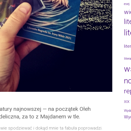
esej
wi
li
li
lit
lite
w
no
re
XIX
teratury najnowszej — na początek Ołeh
Wyda
eliczna, za to z Majdanem w tle.
Wy
o­wie spo­dzie­wać i dokąd mnie ta fabu­ła popro­wa­dzi.