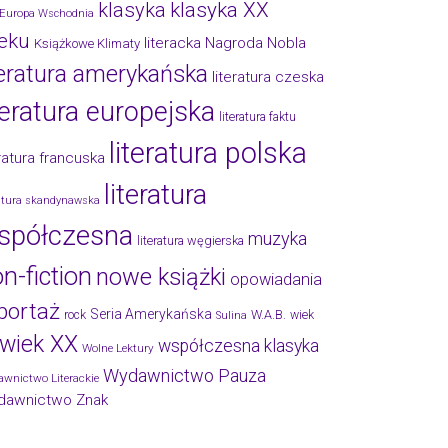
klasyka
klasyka XX
Europa Wschodnia
eku
literacka Nagroda Nobla
Książkowe Klimaty
teratura amerykańska
literatura czeska
teratura europejska
literatura faktu
literatura polska
eratura francuska
literatura
ratura skandynawska
spółczesna
muzyka
literatura węgierska
n-fiction
nowe książki
opowiadania
portaż
Seria Amerykańska
W.A.B.
rock
wiek
Sulina
wiek XX
współczesna klasyka
Wolne Lektury
Wydawnictwo Pauza
wnictwo Literackie
dawnictwo Znak