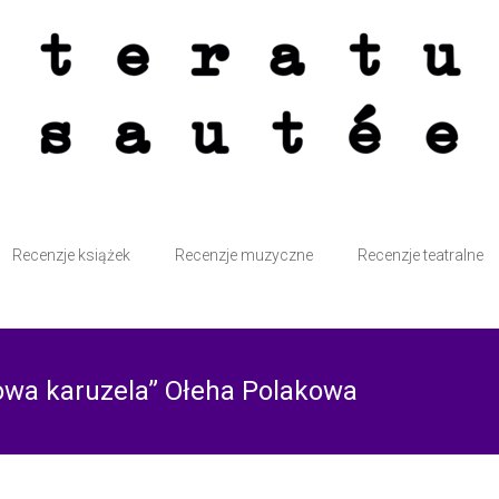
atte przy kominku i bez śmiesznych kotków. Sautée z solą i pieprzem.
Recenzje książek
Recenzje muzyczne
Recenzje teatralne
dowa karuzela” Ołeha Polakowa