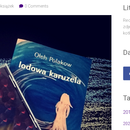
 książek
0 Comments
Li
Rec
zdj
kot
Da
Ta
20
202