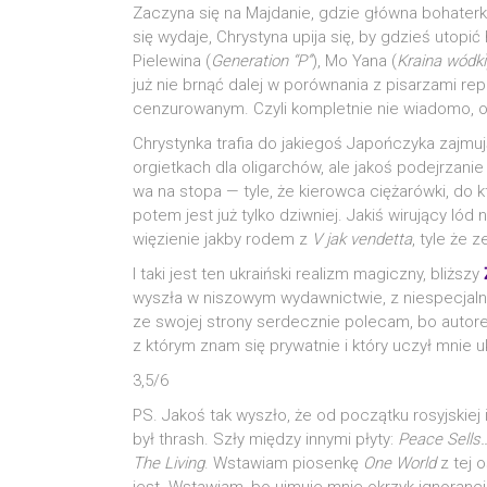
Zaczy­na się na Maj­da­nie, gdzie głów­na boha­ter­k
się wyda­je, Chry­sty­na upi­ja się, by gdzieś uto­pi
Pie­le­wi­na (
Gene­ra­tion “P”
), Mo Yana (
Kra­ina wód­ki
już nie brnąć dalej w porów­na­nia z pisa­rza­mi repr
cen­zu­ro­wa­nym. Czy­li kom­plet­nie nie wia­do­mo,
Chry­styn­ka tra­fia do jakie­goś Japoń­czy­ka zaj­mu
orgiet­kach dla oli­gar­chów, ale jakoś podej­rza­nie
wa na sto­pa — tyle, że kie­row­ca cię­ża­rów­ki, do k
potem jest już tyl­ko dziw­niej. Jakiś wiru­ją­cy lód 
wię­zie­nie jak­by rodem z
V jak ven­det­ta
, tyle że 
I taki jest ten ukra­iń­ski realizm magicz­ny, bliż­szy
wyszła w niszo­wym wydaw­nic­twie, z nie­spe­cjal­nie
ze swo­jej stro­ny ser­decz­nie pole­cam, bo auto­rem
z któ­rym znam się pry­wat­nie i któ­ry uczył mnie u
3,5/6
PS. Jakoś tak wyszło, że od począt­ku rosyj­skiej
był thrash. Szły mię­dzy inny­mi pły­ty:
Peace Sells…
The Living
. Wsta­wiam pio­sen­kę
One World
z tej os
jest. Wsta­wiam, bo ujmu­je mnie okrzyk igno­ran­cja