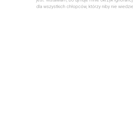
dla wszyst­kich chłop­ców, któ­rzy niby nie wie­dzie