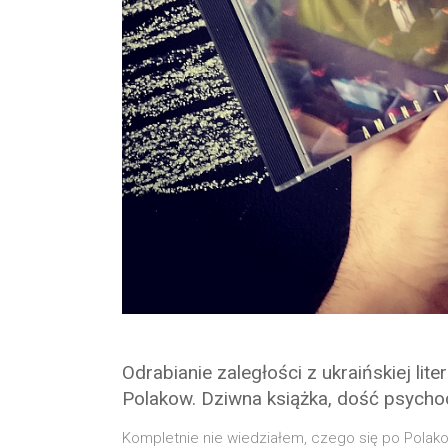
Odrabianie zaległości z ukraińskiej li
Polakow. Dziwna książka, dość psychod
Kom­plet­nie nie wie­dzia­łem, cze­go się po Pola­k