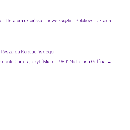
a
literatura ukraińska
nowe książki
Polakow
Ukraina
m” Ryszarda Kapuścińskiego
epoki Cartera, czyli “Miami 1980” Nicholasa Griffina
→