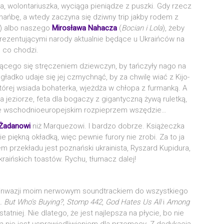
a, wolon­ta­riusz­ka, wycią­ga pie­nią­dze z pusz­ki. Gdy rzecz
ć hań­bę, a wte­dy zaczy­na się dziw­ny trip jak­by rodem z
) albo nasze­go
Miro­sła­wa Naha­cza
(
Bocian i Lola
), żeby
e­zen­tu­ją­cy­mi naro­dy aktu­al­nie będą­ce u Ukra­iń­ców na
 o co chodzi.
­ją­ce­go się strę­cze­niem dziew­czyn, by tań­czy­ły nago na
 gład­ko uda­je się jej czmych­nąć, by za chwi­lę wiać z Kijo­
tó­rej wsia­da boha­ter­ka, wjeż­dża w chło­pa z fur­man­ką. A
na jezio­rze, feta dla boga­czy z gigan­tycz­ną żywą rulet­ką,
ze wschod­nio­eu­ro­pej­skim roz­pie­przem wszędzie…
Żada­no­wi
niż Marqu­ezo­wi. I bar­dzo dobrze. Ksią­żecz­ka
 pięk­ną okład­ką, więc pew­nie furo­ry nie zro­bi. Za to ja
 prze­kła­du jest poznań­ski ukra­ini­sta, Ryszard Kupi­du­ra,
kra­iń­skich toa­stów. Rychu, tłu­macz dalej!
 inwa­zji moim ner­wo­wym sound­trac­kiem do wszyst­kie­go
 But Who­’s Buy­ing?
,
Stomp 442
,
God Hates Us All
i
Among
tat­niej. Nie dla­te­go, że jest naj­lep­sza na pły­cie, bo nie
 nie jest uspra­wie­dli­wie­niem dla prze­mo­cy. Z dedy­ka­cją