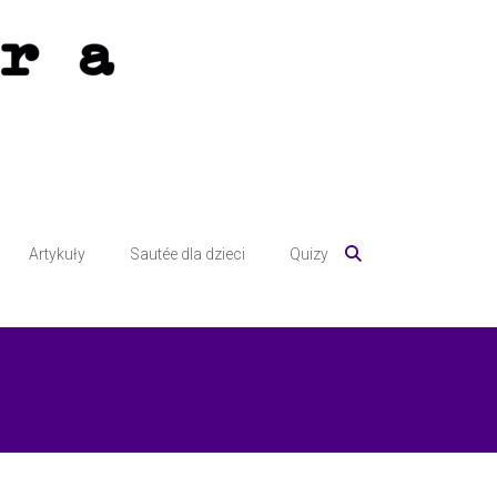
Artykuły
Sautée dla dzieci
Quizy