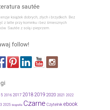
teratura sautée
enzje książek dobrych, złych i brzydkich. Bez
ęć z latte przy kominku i bez śmiesznych
ków. Sautée z solą i pieprzem.
waj follow!
gi
2019
2018
2020
15
2017
2021
2016
2022
Czarne
ebook
Czytelnik
3
2025
biografia