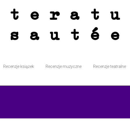
atte przy kominku i bez śmiesznych kotków. Sautée z solą i pieprzem.
Recenzje książek
Recenzje muzyczne
Recenzje teatralne