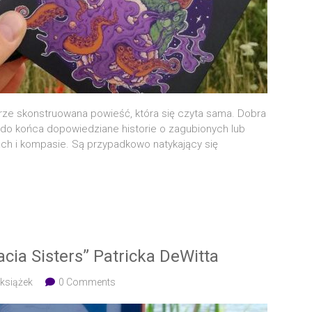
brze skon­stru­owa­na powieść, któ­ra się czy­ta sama. Dobra
 do koń­ca dopo­wie­dzia­ne histo­rie o zagu­bio­nych lub
h i kom­pa­sie. Są przy­pad­ko­wo naty­ka­ją­cy się
racia Sisters” Patricka DeWitta
 książek
0 Comments