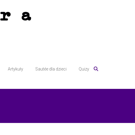
Artykuły
Sautée dla dzieci
Quizy