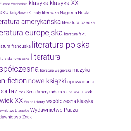
klasyka
klasyka XX
Europa Wschodnia
eku
literacka Nagroda Nobla
Książkowe Klimaty
teratura amerykańska
literatura czeska
teratura europejska
literatura faktu
literatura polska
eratura francuska
literatura
ratura skandynawska
spółczesna
muzyka
literatura węgierska
n-fiction
nowe książki
opowiadania
portaż
Seria Amerykańska
W.A.B.
rock
wiek
Sulina
wiek XX
współczesna klasyka
Wolne Lektury
Wydawnictwo Pauza
wnictwo Literackie
dawnictwo Znak