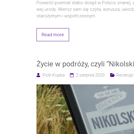
Powieść-poemat sła­bo dotąd w Pol­sce zna­nej, za
wej uro­dy. Wiersz sam się czy­ta, wzru­sza, uwo­dz
sta­ro­żyt­nym i współczesnym.
Read more
Życie w podróży, czyli “Nikols
Piotr Kopka
2 sierpnia 2020
Recenzje