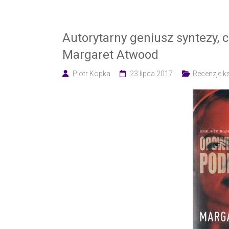
Autorytarny geniusz syntezy, 
Margaret Atwood
Piotr Kopka
23 lipca 2017
Recenzje k