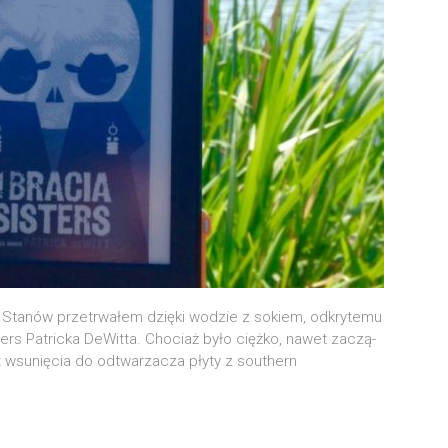
a Sta­nów prze­trwa­łem dzię­ki wodzie z sokiem, odkry­te­mu
ters Patric­ka DeWit­ta. Cho­ciaż było cięż­ko, nawet zaczą­
 wsu­nię­cia do odtwa­rza­cza pły­ty z southern