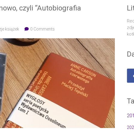
nowo, czyli “Autobiografia
Li
Rec
zdj
je książek
0 Comments
kot
Da
Ta
20
202