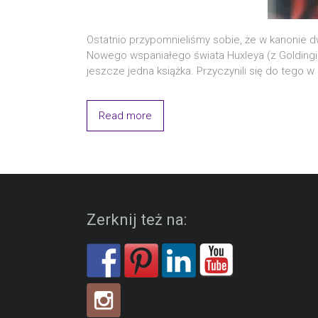
Ostat­nio przy­po­mnie­li­śmy sobie, że w kano­nie d
Nowe­go wspa­nia­łe­go świa­ta Hux­leya (z Gol­din­
jesz­cze jed­na książ­ka. Przy­czy­ni­li się do tego w
Read more
Zerknij też na: