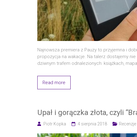
Naj­now­sza pre­mie­ra z Pau­zy to przy­jem­na i do
pro­po­zy­cja na waka­cje. Na talerz dosta­je­my nie
dziw­nym tra­fem odna­le­zio­nych: książ­kach, mapac
Read more
Upał i gorączka złota, czyli “B
Piotr Kopka
4 sierpnia 2018
Recenzje