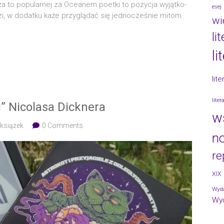
 to popu­lar­nej za Oce­anem poet­ki to pozy­cja wyjąt­ko­
esej
i, w dodat­ku każe przy­glą­dać się jed­no­cze­śnie mitom
wi
li
li
lit
lite
ki” Nicolasa Dicknera
w
 książek
0 Comments
no
re
XIX
Wyda
Wy