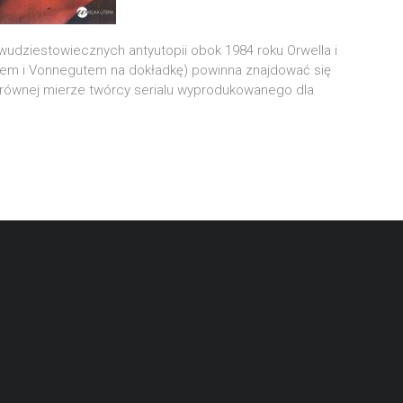
wu­dzie­sto­wiecz­nych anty­uto­pii obok 1984 roku Orwel­la i
giem i Von­ne­gu­tem na dokład­kę) powin­na znaj­do­wać się
 rów­nej mie­rze twór­cy seria­lu wypro­du­ko­wa­ne­go dla