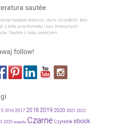
teratura sautée
enzje książek dobrych, złych i brzydkich. Bez
ęć z latte przy kominku i bez śmiesznych
ków. Sautée z solą i pieprzem.
waj follow!
gi
2019
2018
2020
15
2017
2021
2016
2022
Czarne
ebook
Czytelnik
3
2025
biografia