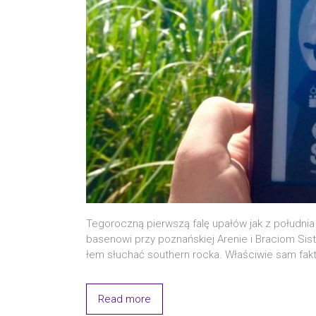
Tego­rocz­ną pierw­szą falę upa­łów jak z połu­dni
base­no­wi przy poznań­skiej Are­nie i Bra­ciom Sis
łem słu­chać southern roc­ka. Wła­ści­wie sam fakt
Read more