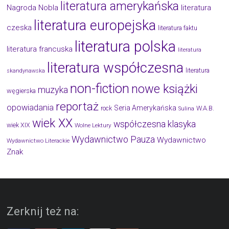
literatura amerykańska
Nagroda Nobla
literatura
literatura europejska
czeska
literatura faktu
literatura polska
literatura francuska
literatura
literatura współczesna
literatura
skandynawska
non-fiction
nowe książki
muzyka
węgierska
reportaż
opowiadania
Seria Amerykańska
W.A.B.
rock
Sulina
wiek XX
współczesna klasyka
wiek XIX
Wolne Lektury
Wydawnictwo Pauza
Wydawnictwo
Wydawnictwo Literackie
Znak
Zerknij też na: