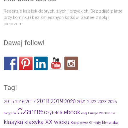
Recenzje książek dobrych, złych i brzydkich. Bez zdjęć z latte
przy kominku i bez śmiesznych kotków. Sautée z solą i
pieprzem.
Dawaj follow!
Tagi
2019
2018
2020
2015
2017
2021
2016
2022
2023
2025
Czarne
ebook
Czytelnik
biografia
esej
Europa Wschodnia
klasyka
klasyka XX wieku
literacka
Książkowe Klimaty