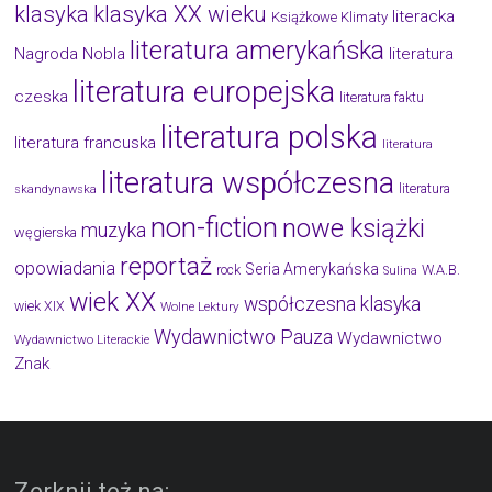
klasyka
klasyka XX wieku
literacka
Książkowe Klimaty
literatura amerykańska
Nagroda Nobla
literatura
literatura europejska
czeska
literatura faktu
literatura polska
literatura francuska
literatura
literatura współczesna
literatura
skandynawska
non-fiction
nowe książki
muzyka
węgierska
reportaż
opowiadania
Seria Amerykańska
W.A.B.
rock
Sulina
wiek XX
współczesna klasyka
wiek XIX
Wolne Lektury
Wydawnictwo Pauza
Wydawnictwo
Wydawnictwo Literackie
Znak
Zerknij też na: