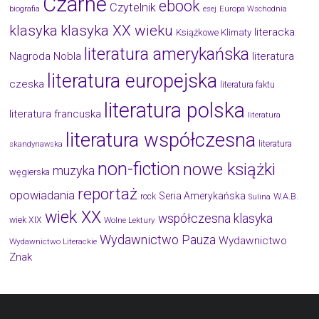
Czarne
ebook
Czytelnik
biografia
esej
Europa Wschodnia
klasyka
klasyka XX wieku
literacka
Książkowe Klimaty
literatura amerykańska
Nagroda Nobla
literatura
literatura europejska
czeska
literatura faktu
literatura polska
literatura francuska
literatura
literatura współczesna
literatura
skandynawska
non-fiction
nowe książki
muzyka
węgierska
reportaż
opowiadania
Seria Amerykańska
W.A.B.
rock
Sulina
wiek XX
współczesna klasyka
wiek XIX
Wolne Lektury
Wydawnictwo Pauza
Wydawnictwo
Wydawnictwo Literackie
Znak