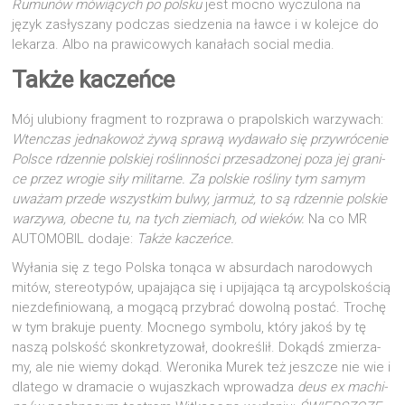
Rumu­nów mówią­cych po pol­sku
jest moc­no wyczu­lo­na na
język zasły­sza­ny pod­czas sie­dze­nia na ław­ce i w kolej­ce do
leka­rza. Albo na pra­wi­co­wych kana­łach social media.
Także kaczeńce
Mój ulu­bio­ny frag­ment to roz­pra­wa o pra­pol­skich warzy­wach:
Wten­czas jed­na­ko­woż żywą spra­wą wyda­wa­ło się przy­wró­ce­nie
Pol­sce rdzen­nie pol­skiej roślin­no­ści prze­sa­dzo­nej poza jej gra­ni­
ce przez wro­gie siły mili­tar­ne. Za pol­skie rośli­ny tym samym
uwa­żam przede wszyst­kim bul­wy, jar­muż, to są rdzen­nie pol­skie
warzy­wa, obec­ne tu, na tych zie­miach, od wie­ków.
Na co MR
AUTOMOBIL doda­je:
Tak­że kaczeńce.
Wyła­nia się z tego Pol­ska toną­ca w absur­dach naro­do­wych
mitów, ste­reo­ty­pów, upa­ja­ją­ca się i upi­ja­ją­ca tą arcy­pol­sko­ścią
nie­zde­fi­nio­wa­ną, a mogą­cą przy­brać dowol­ną postać. Tro­chę
w tym bra­ku­je puen­ty. Moc­ne­go sym­bo­lu, któ­ry jakoś by tę
naszą pol­skość skon­kre­ty­zo­wał, dookre­ślił. Dokądś zmie­rza­
my, ale nie wie­my dokąd. Wero­ni­ka Murek też jesz­cze nie wie i
dla­te­go w dra­ma­cie o wujasz­kach wpro­wa­dza
deus ex machi­