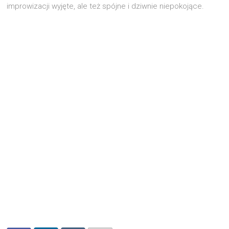
impro­wi­za­cji wyję­te, ale też spój­ne i dziw­nie niepokojące.