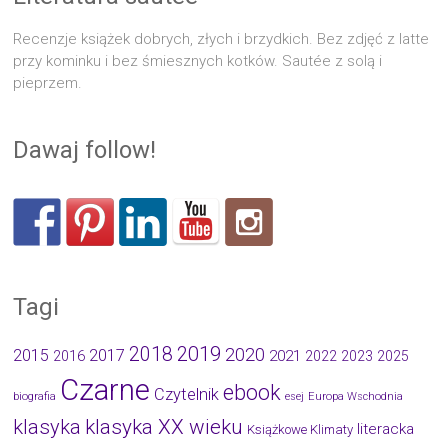
Recenzje książek dobrych, złych i brzydkich. Bez zdjęć z latte
przy kominku i bez śmiesznych kotków. Sautée z solą i
pieprzem.
Dawaj follow!
Tagi
2019
2018
2020
2015
2017
2021
2016
2022
2023
2025
Czarne
ebook
Czytelnik
biografia
esej
Europa Wschodnia
klasyka
klasyka XX wieku
literacka
Książkowe Klimaty