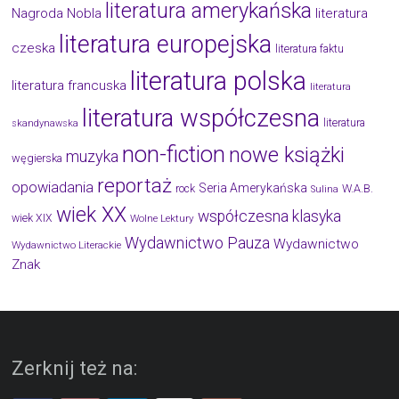
literatura amerykańska
Nagroda Nobla
literatura
literatura europejska
czeska
literatura faktu
literatura polska
literatura francuska
literatura
literatura współczesna
literatura
skandynawska
non-fiction
nowe książki
muzyka
węgierska
reportaż
opowiadania
Seria Amerykańska
W.A.B.
rock
Sulina
wiek XX
współczesna klasyka
wiek XIX
Wolne Lektury
Wydawnictwo Pauza
Wydawnictwo
Wydawnictwo Literackie
Znak
Zerknij też na: