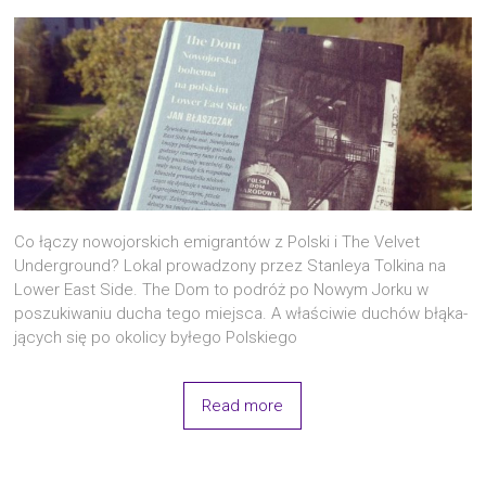
Co łączy nowo­jor­skich emi­gran­tów z Pol­ski i The Velvet
Under­gro­und? Lokal pro­wa­dzo­ny przez Stan­leya Tol­ki­na na
Lower East Side. The Dom to podróż po Nowym Jor­ku w
poszu­ki­wa­niu ducha tego miej­sca. A wła­ści­wie duchów błą­ka­
ją­cych się po oko­li­cy byłe­go Polskiego
Read more