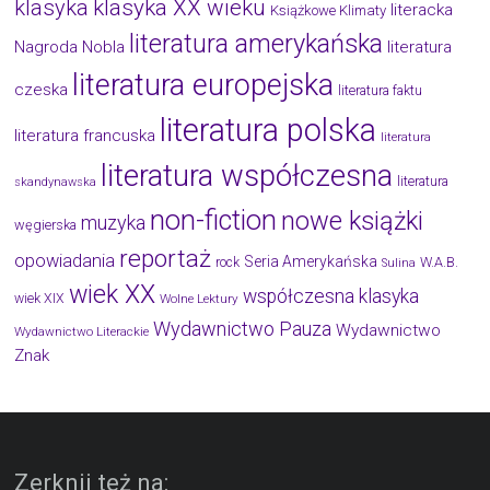
klasyka
klasyka XX wieku
literacka
Książkowe Klimaty
literatura amerykańska
Nagroda Nobla
literatura
literatura europejska
czeska
literatura faktu
literatura polska
literatura francuska
literatura
literatura współczesna
literatura
skandynawska
non-fiction
nowe książki
muzyka
węgierska
reportaż
opowiadania
Seria Amerykańska
W.A.B.
rock
Sulina
wiek XX
współczesna klasyka
wiek XIX
Wolne Lektury
Wydawnictwo Pauza
Wydawnictwo
Wydawnictwo Literackie
Znak
Zerknij też na: