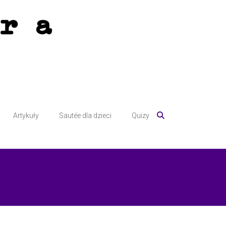
Artykuły
Sautée dla dzieci
Quizy