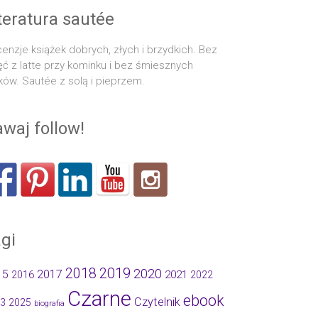
teratura sautée
enzje książek dobrych, złych i brzydkich. Bez
ęć z latte przy kominku i bez śmiesznych
ków. Sautée z solą i pieprzem.
waj follow!
gi
2019
2018
2020
15
2017
2021
2016
2022
Czarne
ebook
Czytelnik
3
2025
biografia