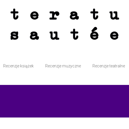
atte przy kominku i bez śmiesznych kotków. Sautée z solą i pieprzem.
Recenzje książek
Recenzje muzyczne
Recenzje teatralne