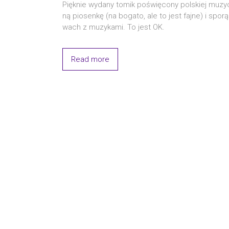
Pięk­nie wyda­ny tomik poświę­co­ny pol­skiej muzy­ce
ną pio­sen­kę (na boga­to, ale to jest faj­ne) i spo­rą
wach z muzy­ka­mi. To jest OK.
Read more