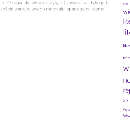
. Z ele­ganc­ką okład­ką, pły­tą CD zawie­ra­ją­cą tyl­ko jed­
esej
 ilo­ścią war­to­ścio­we­go mate­ria­łu, opar­te­go na roz­mo­
wi
li
li
lit
lite
w
no
re
XIX
Wyda
Wy