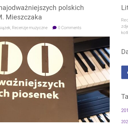
 najodważniejszych polskich
Li
 M. Mieszczaka
Rec
zdj
siążek
,
Recenzje muzyczne
0 Comments
kot
Da
Ta
20
202