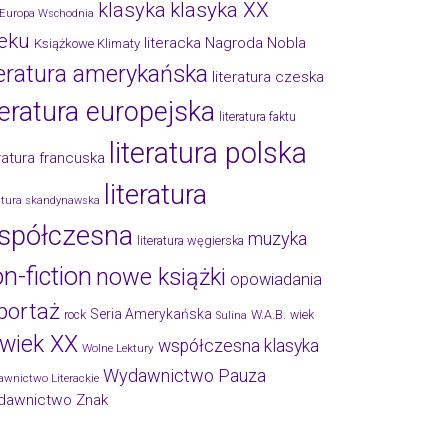
klasyka
klasyka XX
Europa Wschodnia
eku
literacka Nagroda Nobla
Książkowe Klimaty
teratura amerykańska
literatura czeska
teratura europejska
literatura faktu
literatura polska
eratura francuska
literatura
ratura skandynawska
spółczesna
muzyka
literatura węgierska
n-fiction
nowe książki
opowiadania
portaż
Seria Amerykańska
W.A.B.
rock
wiek
Sulina
wiek XX
współczesna klasyka
Wolne Lektury
Wydawnictwo Pauza
wnictwo Literackie
dawnictwo Znak