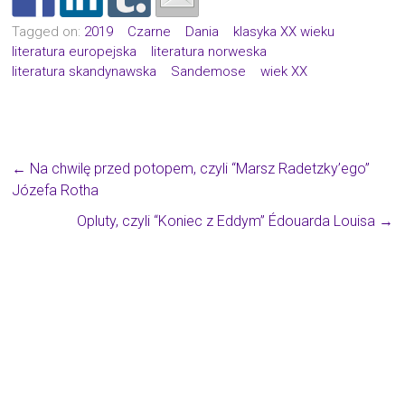
Tagged on:
2019
Czarne
Dania
klasyka XX wieku
literatura europejska
literatura norweska
literatura skandynawska
Sandemose
wiek XX
←
Na chwilę przed potopem, czyli “Marsz Radetzky’ego”
Józefa Rotha
Opluty, czyli “Koniec z Eddym” Édouarda Louisa
→