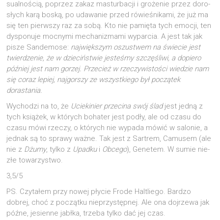
su­al­no­ścią, poprzez zakaz mastur­ba­cji i gro­że­nie przez doro­
słych karą boską, po uda­wa­nie przed rówie­śni­ka­mi, że już ma
się ten pierw­szy raz za sobą. Kto nie pamię­ta tych emo­cji, ten
dys­po­nu­je moc­ny­mi mecha­ni­zma­mi wypar­cia. A jest tak jak
pisze San­de­mo­se:
naj­więk­szym oszu­stwem na świe­cie jest
twier­dze­nie, że w dzie­ciń­stwie jeste­śmy szczę­śli­wi, a dopie­ro
póź­niej jest nam gorzej. Prze­cież w rze­czy­wi­sto­ści wie­dzie nam
się coraz lepiej, naj­gor­szy ze wszyst­kie­go był począ­tek
dorastania.
Wycho­dzi na to, że
Ucie­ki­nier prze­ci­na swój ślad
jest jed­ną z
tych ksią­żek, w któ­rych boha­ter jest pod­ły, ale od cza­su do
cza­su mówi rze­czy, o któ­rych nie wypa­da mówić w salo­nie, a
jed­nak są to spra­wy waż­ne. Tak jest z Sar­trem, Camu­sem (ale
nie z
Dżu­my
, tyl­ko z
Upad­ku
i
Obce­go
), Gene­tem. W sumie nie­
złe towarzystwo.
3,5/5
PS. Czy­ta­łem przy nowej pły­cie Fro­de Hal­tlie­go. Bar­dzo
dobrej, choć z począt­ku nie­przy­stęp­nej. Ale ona doj­rze­wa jak
póź­ne, jesien­ne jabł­ka, trze­ba tyl­ko dać jej czas.