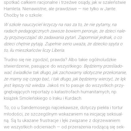
spo­tkać cał­kiem racjo­nal­ne i trzeź­we osą­dy, jak w sza­leń­stwie
Ham­le­ta. Nie­na­wist­ne, ale praw­dzi­we — nie tyl­ko w Jan­te.
Choć­by te o szkole:
W szko­le nauczy­ciel krzy­czy na nas za to, że nie pyta­my, na
radach peda­go­gicz­nych zawsze bowiem pero­ru­je, że dzie­ci nale­
ży przy­zwy­cza­jać do zada­wa­nia pytań. Zapo­mniał jed­nak, o co
dzie­ci chęt­nie pyta­ją. Zupeł­nie serio uwa­ża, że dziec­ko spy­ta o
to, ilu miesz­kań­ców liczy Liberia.
Trud­no się nie zgo­dzić, praw­da? Albo takie ogól­no­ludz­kie
stwier­dze­nie, pasu­ją­ce do wszyst­kie­go:
Będzie­my prze­śla­do­
wać świad­ków tak dłu­go, jak zacho­wa­my idio­tycz­ne prze­ko­na­nie,
że mamy się cze­go bać, i tak dłu­go, jak będzie­my wie­rzyć, że lęk
jest lep­szy niż wie­dza
. Jakoś mi to pasu­je do wszyst­kich przy­
gnę­bia­ją­cych repor­ta­ży o kata­stro­fach huma­ni­tar­nych, np.
ksią­żek Smo­leń­skie­go o Ira­ku i Kurdach.
To, co u San­de­mo­se­go naj­cie­kaw­sze, doty­czy pie­kła i tor­tur
mło­do­ści, ze szcze­gól­nym wska­za­niem na ini­cja­cję sek­su­al­
ną. Są tu uka­za­ne fru­stra­cje i lęki zwią­za­ne z doj­rze­wa­niem
we wszyst­kich odcie­niach — od prze­ra­że­nia rodzą­cą się sek­