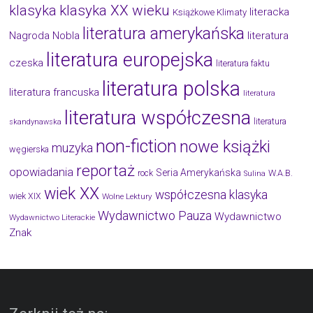
klasyka
klasyka XX wieku
literacka
Książkowe Klimaty
literatura amerykańska
Nagroda Nobla
literatura
literatura europejska
czeska
literatura faktu
literatura polska
literatura francuska
literatura
literatura współczesna
literatura
skandynawska
non-fiction
nowe książki
muzyka
węgierska
reportaż
opowiadania
Seria Amerykańska
W.A.B.
rock
Sulina
wiek XX
współczesna klasyka
wiek XIX
Wolne Lektury
Wydawnictwo Pauza
Wydawnictwo
Wydawnictwo Literackie
Znak