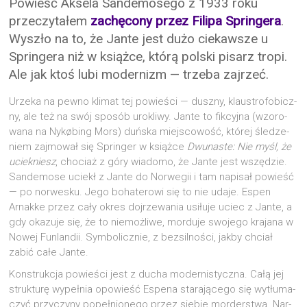
Powieść Aksela Sandemosego z 1933 roku
przeczytałem
zachęcony przez Filipa Springera
.
Wyszło na to, że Jante jest dużo ciekawsze u
Springera niż w książce, którą polski pisarz tropi.
Ale jak ktoś lubi modernizm — trzeba zajrzeć.
Urze­ka na pew­no kli­mat tej powie­ści — dusz­ny, klau­stro­fo­bicz­
ny, ale też na swój spo­sób uro­kli­wy. Jan­te to fik­cyj­na (wzo­ro­
wa­na na Nykøbing Mors) duń­ska miej­sco­wość, któ­rej śle­dze­
niem zaj­mo­wał się Sprin­ger w książ­ce
Dwu­na­ste: Nie myśl, że
uciek­niesz
, cho­ciaż z góry wia­do­mo, że Jan­te jest wszę­dzie.
San­de­mo­se uciekł z Jan­te do Nor­we­gii i tam napi­sał powieść
— po nor­we­sku. Jego boha­te­ro­wi się to nie uda­je. Espen
Arnak­ke przez cały okres doj­rze­wa­nia usi­łu­je uciec z Jan­te, a
gdy oka­zu­je się, że to nie­moż­li­we, mor­du­je swo­je­go kra­ja­na w
Nowej Fun­lan­dii. Sym­bo­licz­nie, z bez­sil­no­ści, jak­by chciał
zabić całe Jante.
Kon­struk­cja powie­ści jest z ducha moder­ni­stycz­na. Całą jej
struk­tu­rę wypeł­nia opo­wieść Espe­na sta­ra­ją­ce­go się wytłu­ma­
czyć przy­czy­ny popeł­nio­ne­go przez sie­bie mor­der­stwa. Nar­