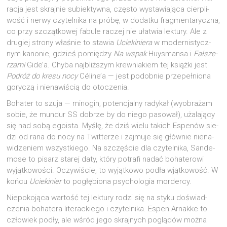
ra­cja jest skraj­nie subiek­tyw­na, czę­sto wysta­wia­ją­ca cier­pli­
wość i ner­wy czy­tel­ni­ka na pró­bę, w dodat­ku frag­men­ta­rycz­na,
co przy szcząt­ko­wej fabu­le raczej nie uła­twia lek­tu­ry. Ale z
dru­giej stro­ny wła­śnie to sta­wia
Ucie­ki­nie­ra
w moder­ni­stycz­
nym kano­nie, gdzieś pomię­dzy
Na wspak
Huy­sman­sa i
Fał­sze­
rza­mi
Gide’a. Chy­ba naj­bliż­szym krew­nia­kiem tej książ­ki jest
Podróż do kre­su nocy
Céline’a — jest podob­nie prze­peł­nio­na
gory­czą i nie­na­wi­ścią do otoczenia.
Boha­ter to szu­ja — mino­gin, poten­cjal­ny rady­kał (wyobra­żam
sobie, że mun­dur SS dobrze by do nie­go paso­wał), uża­la­ją­cy
się nad sobą ego­ista. Myślę, że dziś wie­lu takich Espe­nów sie­
dzi od rana do nocy na Twit­te­rze i zaj­mu­je się głów­nie nie­na­
wi­dze­niem wszyst­kie­go. Na szczę­ście dla czy­tel­ni­ka, San­de­
mo­se to pisarz sta­rej daty, któ­ry potra­fi nadać boha­te­ro­wi
wyjąt­ko­wo­ści. Oczy­wi­ście, to wyjąt­ko­wo pod­ła wjąt­ko­wość. W
koń­cu
Ucie­ki­nier
to pogłę­bio­na psy­cho­lo­gia mordercy.
Nie­po­ko­ją­ca war­tość tej lek­tu­ry rodzi się na sty­ku doświad­
cze­nia boha­te­ra lite­rac­kie­go i czy­tel­ni­ka. Espen Arnak­ke to
czło­wiek pod­ły, ale wśród jego skraj­nych poglą­dów moż­na